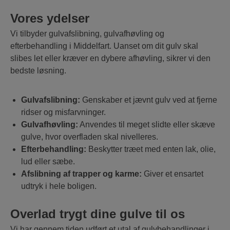
Vores ydelser
Vi tilbyder gulvafslibning, gulvafhøvling og
efterbehandling i Middelfart. Uanset om dit gulv skal
slibes let eller kræver en dybere afhøvling, sikrer vi den
bedste løsning.
Gulvafslibning:
Genskaber et jævnt gulv ved at fjerne
ridser og misfarvninger.
Gulvafhøvling:
Anvendes til meget slidte eller skæve
gulve, hvor overfladen skal nivelleres.
Efterbehandling:
Beskytter træet med enten lak, olie,
lud eller sæbe.
Afslibning af trapper og karme:
Giver et ensartet
udtryk i hele boligen.
Overlad trygt dine gulve til os
Vi har gennem tiden udført et utal af gulvbehandlinger i