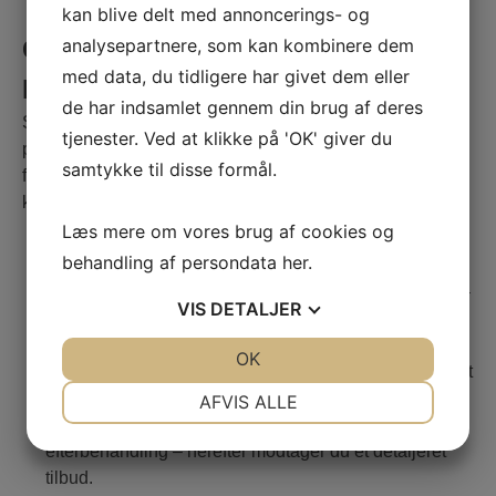
kan blive delt med annoncerings- og
analysepartnere, som kan kombinere dem
Gulvafslibning gjort nemt i
med data, du tidligere har givet dem eller
Middelfart
de har indsamlet gennem din brug af deres
Som dit lokale gulvfirma i Middelfart håndterer vi hele
tjenester. Ved at klikke på 'OK' giver du
processen fra første kontakt til det færdige gulv. Vi sørger
samtykke til disse formål.
for en smidig oplevelse, hvor vi vurderer dit gulv, giver et
klart tilbud og udfører gulvafslibningen effektivt.
Læs mere om vores brug af cookies og
behandling af persondata
her
.
Kontakt:
kontakter os via mobil eller
kontaktformularen, for at fortælle om dit drømme gulv –
VIS
DETALJER
her aftaler vi også, hvornår vi skal komme ud til dig og
give en grundig vurdering.
JA
NEJ
OK
JA
NEJ
Vurdering & tilbud:
Vi kommer til dig i Middelfart for at
NØDVENDIGE
PRÆFERENCER
vurdere dit trægulv og anbefale den rette behandling,
AFVIS ALLE
hvad enten det er gulvafslibning, gulvafhøvling eller
JA
NEJ
JA
NEJ
efterbehandling – herefter modtager du et detaljeret
MARKETING
STATISTIK
tilbud.